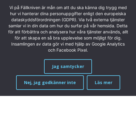
Saxar
Vi på Fällkniven är mån om att du ska känna dig trygg med
hur vi hanterar dina personuppgifter enligt den europeiska
Reservdelar och tillbehör
dataskyddsförordningen (GDPR). Via två externa tjänster
Brynen
samlar vi in din data om hur du surfar på vår hemsida. Detta
för att förbättra och analysera hur våra tjänster används, allt
Extra slidor
för att skapa en så bra upplevelse som möjligt för dig.
Knivvård
Insamlingen av data gör vi med hjälp av Google Analytics
Promotionartiklar
och Facebook Pixel.
Outlet / Rea
Jag samtycker
Produktinformation
Nej, jag godkänner inte
Läs mer
MENY
Stålinformation
Hur skärper jag min kniv?
Skaftmaterial
Bryttest
Katalog
Garantier