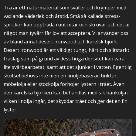
Trä är ett naturmaterial som sväller och krymper med
växlande väderlek och årstid. Små så kallade stress-
sprickor kan uppträda runt nitar och skruvar och det är
något man tyvärr får lov att acceptera. Vi använder oss
av bland annat desert ironwood och karelsk björk.
Desert ironwood är ett väldigt tungt, hårt och slitstarkt
träslag som på grund av dess höga densitet kan vara
lite svårbearbetat, samt att det sjunker i vatten. Egentlig
skötsel behövs inte men en linoljebaserad tinktur,
möbelolja eller stockolja förhöjer lystern i träet. Även
den karelska björken kan behandlas med s k bänkolja i
vilken linolja ingår, det skyddar träet och ger det en fin
lyster.