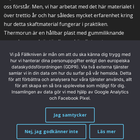
oss förstår. Men, vi har arbetat med det här materialet i
över trettio år och har således mycket erfarenhet kring
hur detta skaftmaterial fungerar i praktiken.
Thermorun är en hållbar plast med gummiliknande
egenskaper och är tämligen okänsligt mot
värmeåldring, vatten, väder, kemikalier/lösningsmedel i
Vi på Fällkniven är mån om att du ska känna dig trygg med
allmänhet, ozon och DEET, det sistnämnda finns bl a i
hur vi hanterar dina personuppgifter enligt den europeiska
dataskyddsförordningen (GDPR). Via två externa tjänster
myggmedel och är ökänt för att lösa upp även plaster.
samlar vi in din data om hur du surfar på vår hemsida. Detta
När vi ska konstruera en överlevnadskniv är
för att förbättra och analysera hur våra tjänster används, allt
Thermorun alltid det först valet eftersom det ger ett
för att skapa en så bra upplevelse som möjligt för dig.
Insamlingen av data gör vi med hjälp av Google Analytics
bra, säkert och komfortabelt grepp till en överkomlig
och Facebook Pixel.
kostnad.
Jag samtycker
Nej, jag godkänner inte
Läs mer
MENY