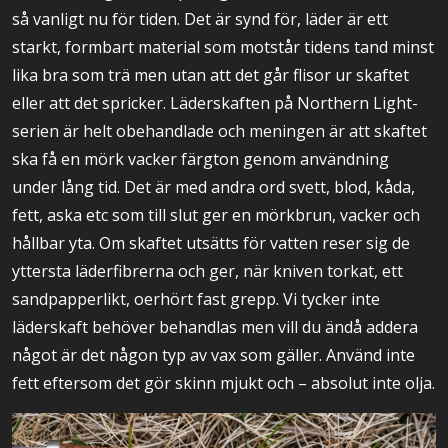
så vanligt nu för tiden. Det är synd för, läder är ett
starkt, formbart material som motstår tidens tand minst
lika bra som trä men utan att det går flisor ur skaftet
eller att det spricker. Läderskaften på Northern Light-
serien är helt obehandlade och meningen är att skaftet
ska få en mörk vacker färgton genom användning
under lång tid. Det är med andra ord svett, blod, kåda,
fett, aska etc som till slut ger en mörkbrun, vacker och
hållbar yta. Om skaftet utsätts för vatten reser sig de
yttersta läderfibrerna och ger, när kniven torkat, ett
sandpapperlikt, oerhört fast grepp. Vi tycker inte
läderskaft behöver behandlas men vill du ändå addera
något är det någon typ av vax som gäller. Använd inte
fett eftersom det gör skinn mjukt och – absolut inte olja.