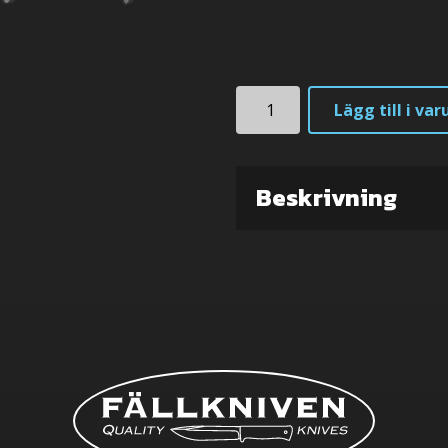
Julklappsinslagn
F1xez
Lägg till i va
mängd
Beskrivning