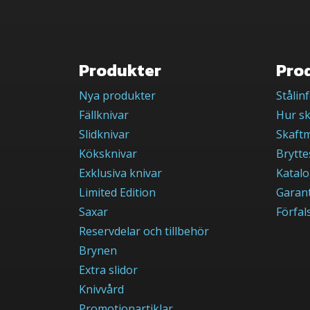
Produkter
Pro
Nya produkter
Stålin
Fällknivar
Hur sk
Slidknivar
Skaftm
Köksknivar
Brytte
Exklusiva knivar
Katal
Limited Edition
Garant
Saxar
Förfal
Reservdelar och tillbehör
Brynen
Extra slidor
Knivvård
Promotionartiklar