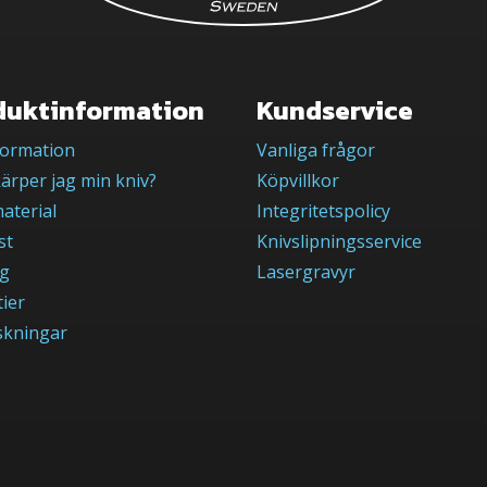
duktinformation
Kundservice
formation
Vanliga frågor
ärper jag min kniv?
Köpvillkor
aterial
Integritetspolicy
st
Knivslipningsservice
og
Lasergravyr
ier
skningar