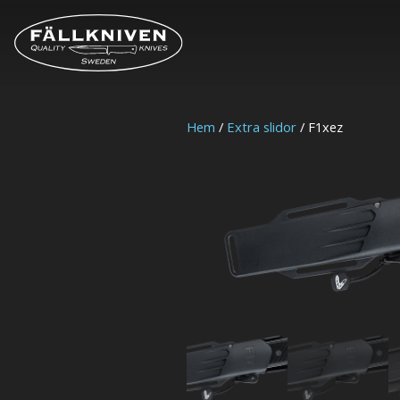
Hem
/
Extra slidor
/ F1xez