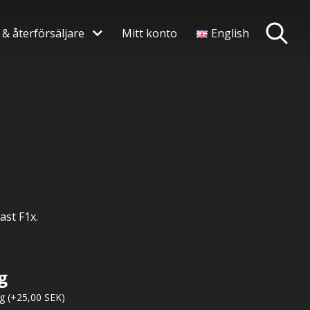
 & återförsäljare
Mitt konto
English
dast F1x.
g
ng
(+
25,00
SEK
)