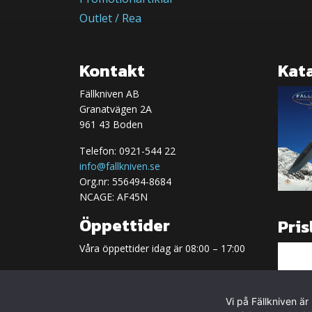
Outlet / Rea
Kontakt
Kat
Fällkniven AB
Granatvägen 2A
961 43 Boden
Telefon: 0921-544 22
info@fallkniven.se
Org.nr: 556494-8684
NCAGE: AF45N
Öppettider
Pris
Våra öppettider idag är 08:00 – 17:00
Ordinarie öppettider
Måndag-fredag 08.00-17.00
Vi på Fällkniven ä