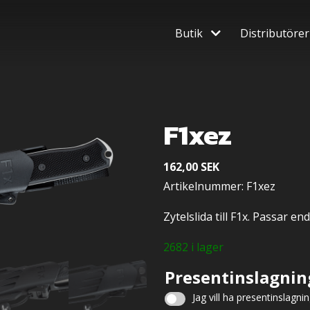
Butik
Distributörer
F1xez
162,00
SEK
Artikelnummer: F1xez
Zytelslida till F1x. Passar en
2682 i lager
Presentinslagnin
Jag vill ha presentinslagni