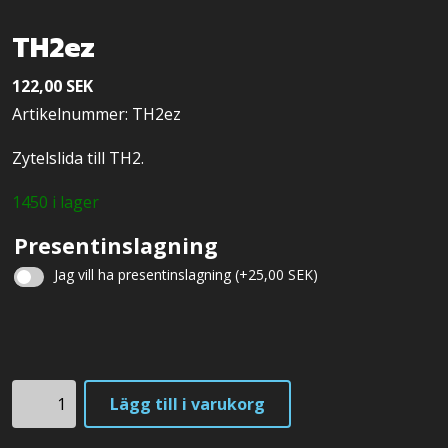
TH2ez
122,00
SEK
Artikelnummer: TH2ez
Zytelslida till TH2.
1450 i lager
Presentinslagning
Jag vill ha presentinslagning
(+
25,00
SEK
)
Julklappsinslagning
TH2ez
Lägg till i varukorg
mängd