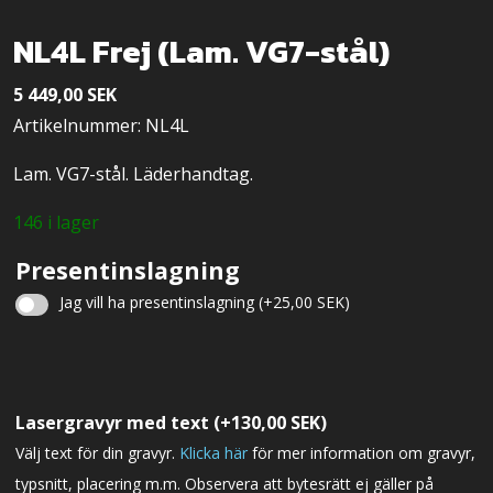
NL4L Frej (Lam. VG7-stål)
5 449,00
SEK
Artikelnummer: NL4L
Lam. VG7-stål. Läderhandtag.
146 i lager
Presentinslagning
Jag vill ha presentinslagning
(+
25,00
SEK
)
Julklappsinslagning
Lasergravyr med text
(+
130,00
SEK
)
Välj text för din gravyr.
Klicka här
för mer information om gravyr,
typsnitt, placering m.m. Observera att bytesrätt ej gäller på