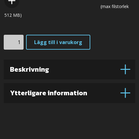
(max filstorlek
512 MB)
NL4L
Lägg till i varukorg
Frej
(Lam.
VG7-
Beskrivning
stål)
mängd
Ytterligare information