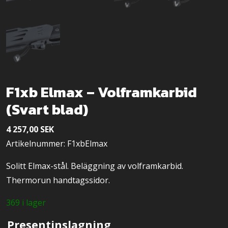
F1xb Elmax – Volframkarbid
(Svart blad)
4 257,00
SEK
Artikelnummer: F1xbElmax
Solitt Elmax-stål. Beläggning av volframkarbid.
Thermorun handtagssidor.
369 i lager
Presentinslagning