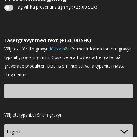
Jag vill ha presentinslagning
(+
25,00
SEK
)
Julklappsinslagning
Lasergravyr med text
(+
130,00
SEK
)
Välj text för din gravyr.
Klicka här
för mer information om gravyr,
typsnitt, placering m.m. Observera att bytesrätt ej gäller på
graverade produkter. OBS! Glöm inte att välja typsnitt i nästa
steg nedan.
Typsnitt
Välj ett typsnitt för din gravyr.