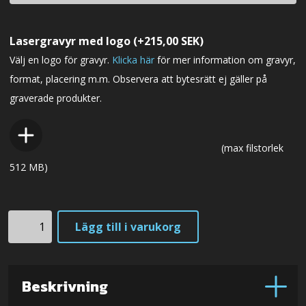
Lasergravyr med logo
(+
215,00
SEK
)
Välj en logo för gravyr.
Klicka här
för mer information om gravyr,
format, placering m.m. Observera att bytesrätt ej gäller på
graverade produkter.
(max filstorlek
512 MB)
F1xb
Lägg till i varukorg
Elmax
-
Volframkarbid
Beskrivning
(Svart