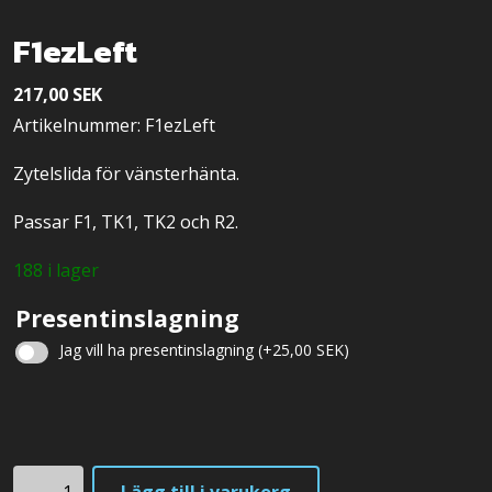
F1ezLeft
217,00
SEK
Artikelnummer: F1ezLeft
Zytelslida för vänsterhänta.
Passar F1, TK1, TK2 och R2.
188 i lager
Presentinslagning
Jag vill ha presentinslagning
(+
25,00
SEK
)
Julklappsinslagning
F1ezLeft
Lägg till i varukorg