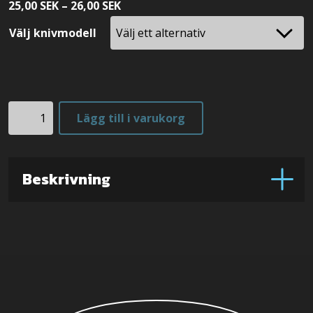
Prisintervall:
25,00
SEK
–
26,00
SEK
25,00 SEK
Välj knivmodell
till
26,00 SEK
Distansrör/Bladstopp
Lägg till i varukorg
lång
mängd
Beskrivning