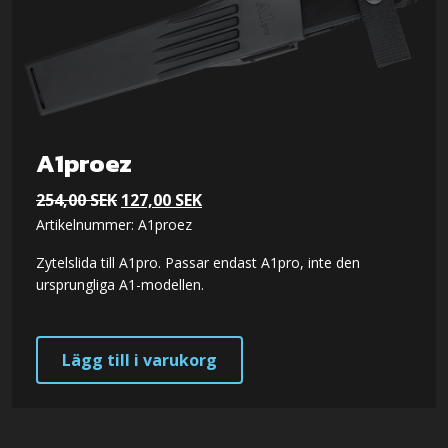
A1proez
Det
Det
254,00
SEK
127,00
SEK
Artikelnummer: A1proez
ursprungliga
nuvarande
priset
priset
Zytelslida till A1pro. Passar endast A1pro, inte den
var:
är:
ursprungliga A1-modellen.
254,00 SEK.
127,00 SEK.
Lägg till i varukorg