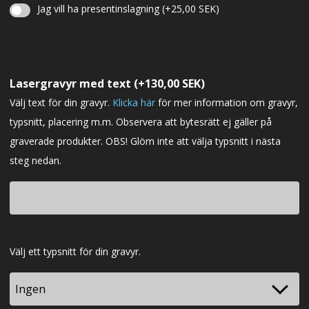
Jag vill ha presentinslagning
(+
25,00
SEK
)
Julklappsinslagning
Lasergravyr med text
(+
130,00
SEK
)
Välj text för din gravyr.
Klicka här
för mer information om gravyr,
typsnitt, placering m.m. Observera att bytesrätt ej gäller på
graverade produkter. OBS! Glöm inte att välja typsnitt i nästa
steg nedan.
Typsnitt
Välj ett typsnitt för din gravyr.