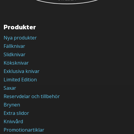
på
produktsidan
Produkter
Nya produkter
Fällknivar
Slidknivar
Köksknivar
Exklusiva knivar
Limited Edition
Saxar
Reservdelar och tillbehör
Brynen
Extra slidor
Knivvård
Promotionartiklar