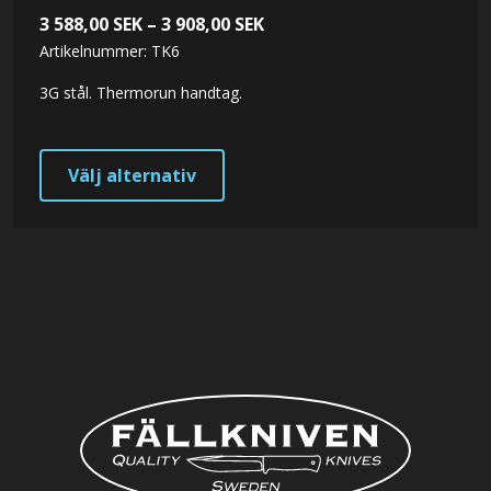
Prisintervall:
3 588,00
SEK
–
3 908,00
SEK
Artikelnummer: TK6
3 588,00 SEK
till
3G stål. Thermorun handtag.
3 908,00 SEK
Den
Välj alternativ
här
produkten
har
flera
varianter.
De
olika
alternativen
kan
väljas