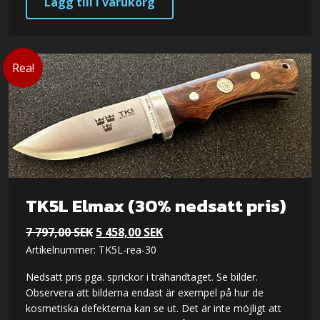
Lägg till i varukorg
Rea!
TK5L Elmax (30% nedsatt pris)
Det
Det
7 797,00
SEK
5 458,00
SEK
Artikelnummer: TK5L-rea-30
ursprungliga
nuvarande
priset
priset
Nedsatt pris pga. sprickor i trähandtaget. Se bilder.
var:
är:
Observera att bilderna endast är exempel på hur de
kosmetiska defekterna kan se ut. Det är inte möjligt att
7 797,00 SEK.
5 458,00 SEK.